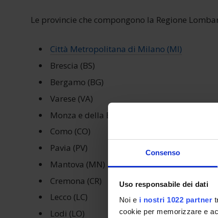
Le provincie che compongono la Regione Lombar
Città Metropolitana di Milano (MI)
Brescia (BS)
Bergamo (BG)
Varese (VA)
Monza e della Brianza (MB)
Como (CO)
Pavia (PV)
Consenso
Mantova (MN)
Cremona (CR)
Uso responsabile dei dati
Lecco (LC)
Noi e
i nostri 1022 partner
t
cookie per memorizzare e acce
Lodi (LO)