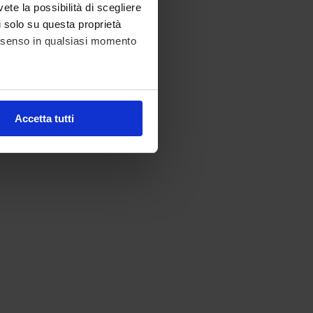
vete la possibilità di scegliere
li solo su questa proprietà
consenso in qualsiasi momento
alche metro,
Accetta tutti
e specifiche (impronte
ezione dettagli
. Puoi
l media e per analizzare il
nostri partner che si occupano
azioni che ha fornito loro o