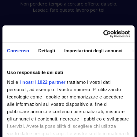
Non perdere tempo a cercare offerte da solo.
Lasciaci fare questo lavoro per te!
Conveniente
Consenso
Dettagli
Impostazioni degli annunci
In
Mettendo in gara la tua richiesta, puoi essere
certo di ricevere offerte competitive.
Uso responsabile dei dati
Noi e
i nostri 1022 partner
trattiamo i vostri dati
personali, ad esempio il vostro numero IP, utilizzando
tecnologie come i cookie per memorizzare e accedere
Totalmente gratuito
alle informazioni sul vostro dispositivo al fine di
pubblicare annunci e contenuti personalizzati, misurare
Il nostro servizio è completamente gratuito e sei
gli annunci e i contenuti, ricercare il pubblico e sviluppare
sempre libero di dire di no se non sei soddisfatto.
i servizi. Avete la possibilità di scegliere chi utilizza i
vostri dati e per quali scopi. Le vostre scelte in materia di