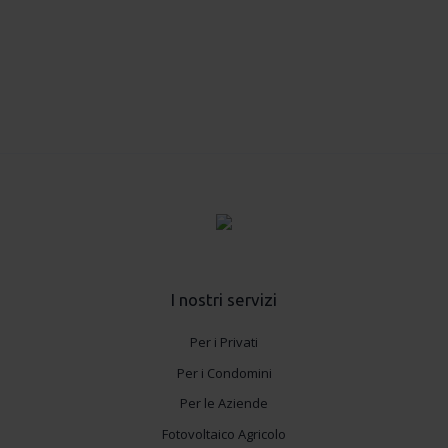
Utilizziamo i cookie per personalizzare contenuti ed
annunci, per fornire funzionalità dei social media e per
analizzare il nostro traffico. Condividiamo inoltre
informazioni sul modo in cui utilizza il nostro sito con i
nostri partner che si occupano di analisi dei dati web,
pubblicità e social media, i quali potrebbero combinarle
con altre informazioni che ha fornito loro o che hanno
raccolto dal suo utilizzo dei loro servizi.
I nostri servizi
Per i Privati
Per i Condomini
Per le Aziende
Fotovoltaico Agricolo